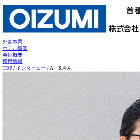
外食事業
ホテル事業
会社概要
採用情報
TOP
/
インタビュー
/
A・Rさん