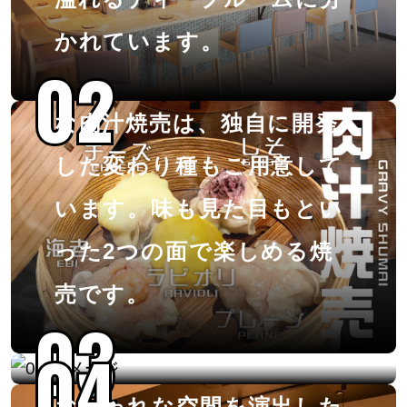
かれています。
02
02
肉汁たっぷりでジューシー
な肉汁焼売は、独自に開発
した変わり種もご用意して
食後の〆にぴったりな夜パ
います。味も見た目もとい
フェは、SNS映えも抜群で
った2つの面で楽しめる焼
見た目の美しさと味のバラ
売です。
03
03
ンスが絶妙な一品です！
04
04
おしゃれな空間を演出した