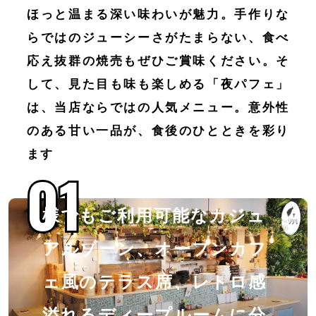
ほっと温まる深い味わいが魅力。手作りな
らではのジューシーさがたまらない、食べ
応え抜群の焼売もぜひご賞味ください。そ
して、見た目も味も楽しめる「夜パフェ」
は、当店ならではの人気メニュー。意外性
のある甘い一品が、食後のひとときを彩り
フラワーガーデンのような
ます
01
01
ボタニカルな店内。お一人
様でもご利用可能なカジュ
アルゾーン、オープンカフ
ェ風のテラス席、レトロ感
溢れるディープルームに分